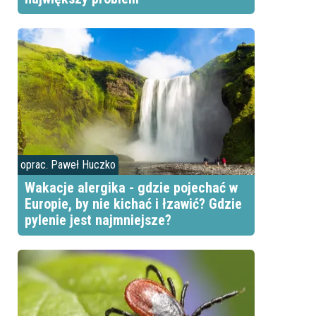
oprac. Paweł Huczko
Wakacje alergika - gdzie pojechać w
Europie, by nie kichać i łzawić? Gdzie
pylenie jest najmniejsze?