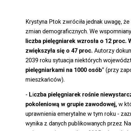
Krystyna Ptok zwróciła jednak uwagę, że 
zmian demograficznych. We wspomniany
liczba pielęgniarek wzrosła o 12 proc
zwiększyła się o 47 proc.
Autorzy dokume
2039 roku sytuacja niektórych wojewódz
pielęgniarkami na 1000 osób
” (przy za
mieszkańców).
-
L
i
czba pielęgniarek rośnie niewystarc
pokoleniową w grupie zawodowej,
w któ
uprawnienia emerytalne w tym roku - zaz
wynika z danych publikowanych przez Nac