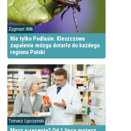
Zygmunt Wilk
Nie tylko Podlasie. Kleszczowe
zapalenie mózgu dotarło do każdego
regionu Polski
Tomasz Lipczyński
Masz e-receptę? Od 1 lipca możesz