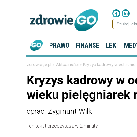
PRAWO
FINANSE
LEKI
MED
»
»
zdrowiego.pl
Aktualności
Kryzys kadrowy w ochronie z
Kryzys kadrowy w o
wieku pielęgniarek 
oprac. Zygmunt Wilk
Ten tekst przeczytasz w 2 minuty