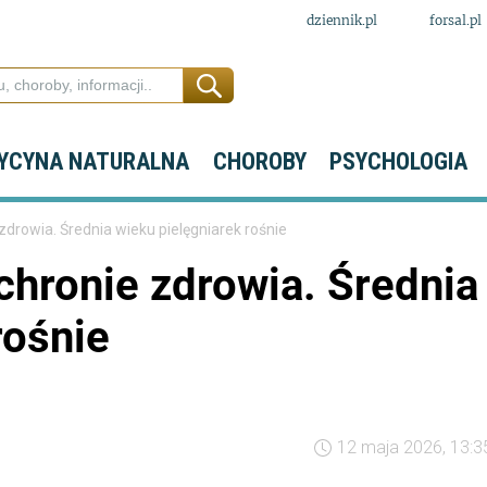
dziennik.pl
forsal.pl
YCYNA NATURALNA
CHOROBY
PSYCHOLOGIA
drowia. Średnia wieku pielęgniarek rośnie
chronie zdrowia. Średnia
rośnie
12 maja 2026, 13:3