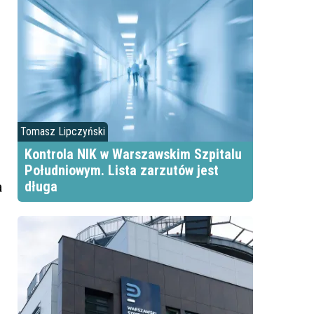
Tomasz Lipczyński
Kontrola NIK w Warszawskim Szpitalu
Południowym. Lista zarzutów jest
długa
a