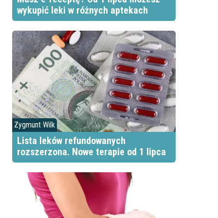
wykupić leki w różnych aptekach
Zygmunt Wilk
Lista leków refundowanych
rozszerzona. Nowe terapie od 1 lipca