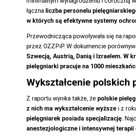
minimalnym wynagrodzeniu i coroczną w
łączna
liczba personelu pielęgniarskie
w których są efektywne systemy ochr
Przewodnicząca powoływała się na rapor
przez OZZPiP. W dokumencie porównyw
Szwecją, Austrią, Danią i Izraelem. W 
pielęgniarki pracuje na 1000 mieszkańc
Wykształcenie polskich p
Z raportu wynika także, że
polskie pielę
z nich ma wykształcenie wyższe
i z ro
pielęgniarek posiada specjalizację
. Naj
anestezjologiczne i intensywnej terapii