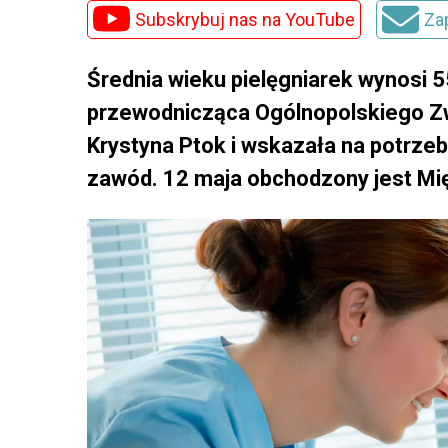
Subskrybuj nas na YouTube
Za
Średnia wieku pielęgniarek wynosi 55
przewodnicząca Ogólnopolskiego Z
Krystyna Ptok i wskazała na potrzebę
zawód. 12 maja obchodzony jest Mię