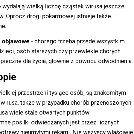
 wydalają wielką liczbę cząstek wirusa jeszcze
w. Oprócz drogi pokarmowej istnieje także
ne.
est objawowe
- chorego trzeba przede wszystkim
zieci, osób starszych czy przewlekle chorych
ieczne dla życia, głownie z powodu odwodnienia.
opie
elkiej przestrzeni tysiące osób, są znakomitym
ę wirusa, także w przypadku chorób przenoszonych
sa wiele stale otwartych punktów
mne posiłki odwiedzanych jest przez licznych
 potrawy nieumytymi rękami. Nie wszyscy właściwie