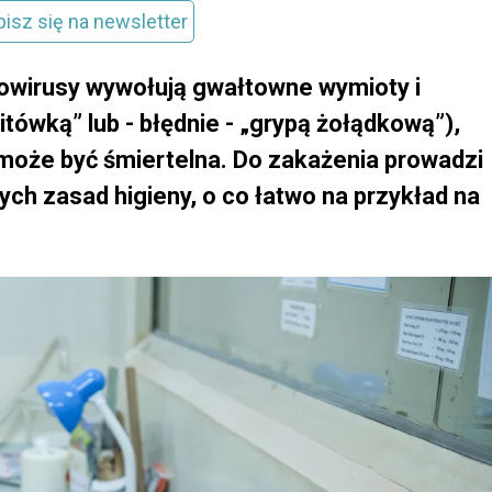
pisz się na newsletter
wirusy wywołują gwałtowne wymioty i
tówką” lub - błędnie - „grypą żołądkową”),
 może być śmiertelna. Do zakażenia prowadzi
h zasad higieny, o co łatwo na przykład na