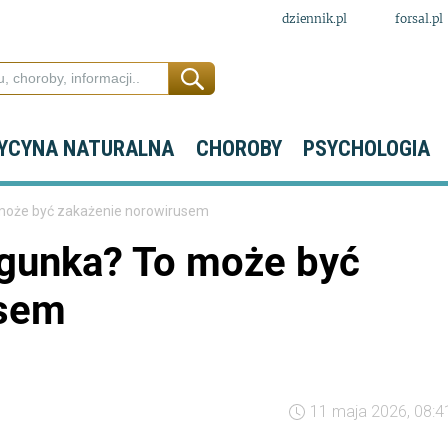
dziennik.pl
forsal.pl
YCYNA NATURALNA
CHOROBY
PSYCHOLOGIA
 może być zakażenie norowirusem
egunka? To może być
usem
11 maja 2026, 08:4