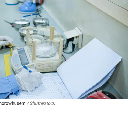
 norowirusem
/
Shutterstock