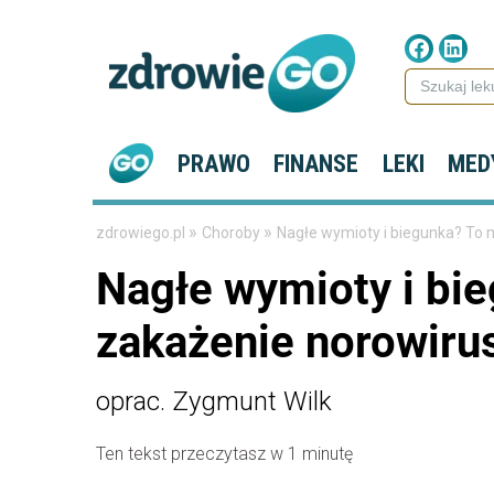
PRAWO
FINANSE
LEKI
MED
»
»
zdrowiego.pl
Choroby
Nagłe wymioty i biegunka? To
Nagłe wymioty i bi
zakażenie norowir
oprac. Zygmunt Wilk
Ten tekst przeczytasz w 1 minutę