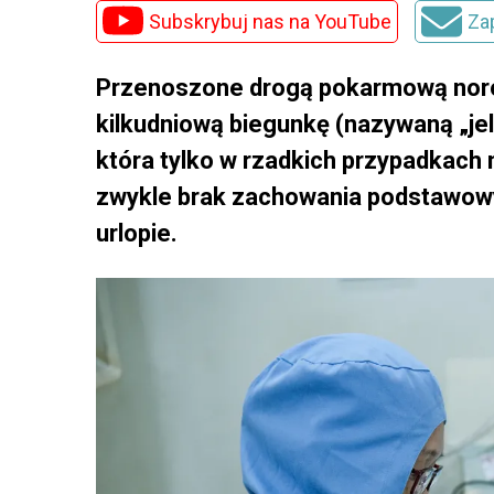
Subskrybuj nas na YouTube
Za
Przenoszone drogą pokarmową noro
kilkudniową biegunkę (nazywaną „jeli
która tylko w rzadkich przypadkach
zwykle brak zachowania podstawowyc
urlopie.