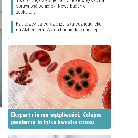
To, co dzieje się w jelitach, może wpływać na
sprawność seniorek. Nowe badanie
zaskakuje
Naukowcy są coraz bliżej skutecznego leku
na Alzheimera. Wyniki badań dają nadziej
Ekspert nie ma wątpliwości. Kolejna
pandemia to tylko kwestia czasu