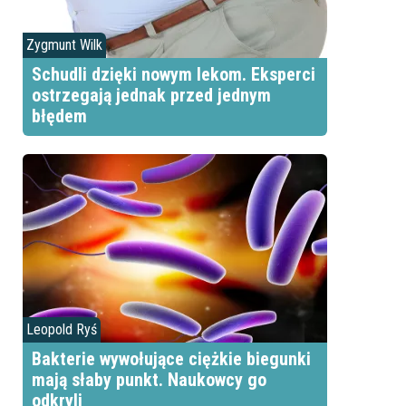
Zygmunt Wilk
Schudli dzięki nowym lekom. Eksperci
ostrzegają jednak przed jednym
błędem
Leopold Ryś
Bakterie wywołujące ciężkie biegunki
mają słaby punkt. Naukowcy go
odkryli