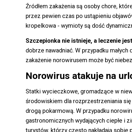
Źródłem zakażenia są osoby chore, które
przez pewien czas po ustąpieniu objawó
kropelkowa - wymioty są dość dynamicz
Szczepionka nie istnieje, a leczenie j
dobrze nawadniać. W przypadku małych d
zakażenie norowirusem może być niebezp
Norowirus atakuje na url
Statki wycieczkowe, gromadzące w niewi
środowiskiem dla rozprzestrzeniania si
drogą pokarmową. W przypadku norowiru
gastronomicznych wydających ciepłe i zi
turystów, którzy często nakładają sobie