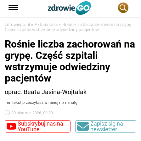
»
»
zdrowiego.pl
Aktualności
Rośnie liczba zachorowań na grypę.
Część szpitali wstrzymuje odwiedziny pacjentów
Rośnie liczba zachorowań na
grypę. Część szpitali
wstrzymuje odwiedziny
pacjentów
oprac. Beata Jasina-Wojtalak
Ten tekst przeczytasz w mniej niż minutę
30 stycznia 2026, 09:23
Subskrybuj nas na
Zapisz się na
YouTube
newsletter