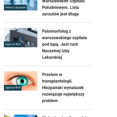
Warszawskim Szpitalu
Południowym. Lista
Tomasz Lipczyński
zarzutów jest długa
Patomorfolog z
warszawskiego szpitala
pod lupą. Jest ruch
Zygmunt Wilk
Naczelnej Izby
Lekarskiej
Przełom w
transplantologii.
Hiszpański wynalazek
Zygmunt Wilk
rozwiązuje największy
problem