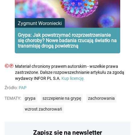
Zygmunt Woroniecki
Grypa: Jak powstrzymać rozprzestrzenianie
się choroby? Nowe badania rzucają światło na
transmisję drogą powietrzną
©℗
Materiał chroniony prawem autorskim - wszelkie prawa
zastrzeżone. Dalsze rozpowszechnianie artykułu za zgodą
wydawcy INFOR PL S.A.
Kup licencję.
Źródło:
PAP
TEMATY:
grypa
szczepienie na grypę
zachorowania
wzrost zachorowań
Zapisz się na newsletter