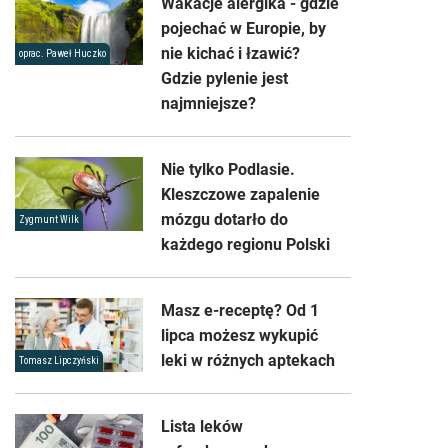
Wakacje alergika - gdzie
pojechać w Europie, by
nie kichać i łzawić?
oprac. Paweł Huczko
Gdzie pylenie jest
najmniejsze?
Nie tylko Podlasie.
Kleszczowe zapalenie
mózgu dotarło do
Zygmunt Wilk
każdego regionu Polski
Masz e-receptę? Od 1
lipca możesz wykupić
leki w różnych aptekach
Tomasz Lipczyński
Lista leków