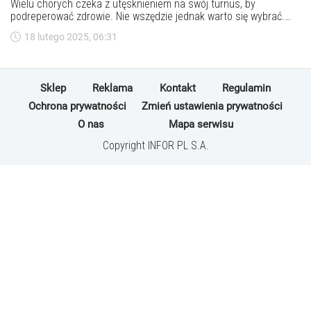
Wielu chorych czeka z utęsknieniem na swój turnus, by
podreperować zdrowie. Nie wszędzie jednak warto się wybrać.
Kuracjusze wskazali najgorsze uzdrowisko nad morzem.
18 lutego 2025, 06:31
Sklep
Reklama
Kontakt
Regulamin
Ochrona prywatności
Zmień ustawienia prywatności
O nas
Mapa serwisu
Copyright INFOR PL S.A.