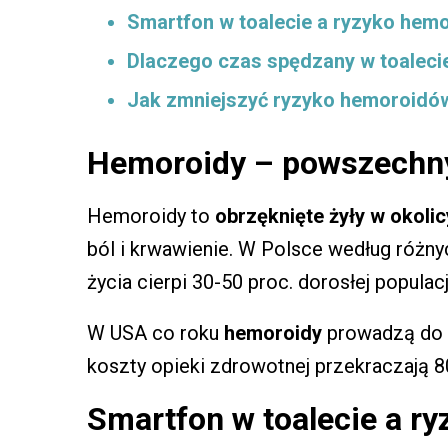
Smartfon w toalecie a ryzyko hem
Dlaczego czas spędzany w toaleci
Jak zmniejszyć ryzyko hemoroidów
Hemoroidy – powszechny
Hemoroidy to
obrzęknięte żyły w okoli
ból i krwawienie. W Polsce według róż
życia cierpi 30-50 proc. dorosłej populacj
W USA co roku
hemoroidy
prowadzą do n
koszty opieki zdrowotnej przekraczają 8
Smartfon w toalecie a r