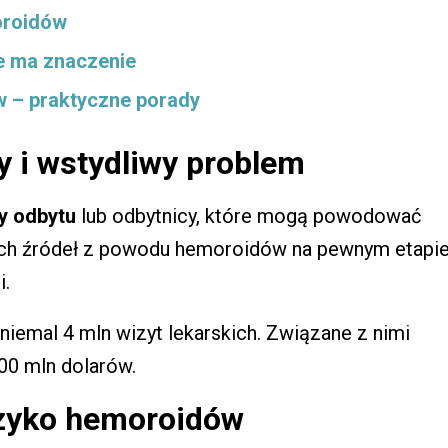
oroidów
e ma znaczenie
 – praktyczne porady
 i wstydliwy problem
cy odbytu
lub odbytnicy, które mogą powodować
nych źródeł z powodu hemoroidów na pewnym etapi
i.
iemal 4 mln wizyt lekarskich. Związane z nimi
00 mln dolarów.
yzyko hemoroidów