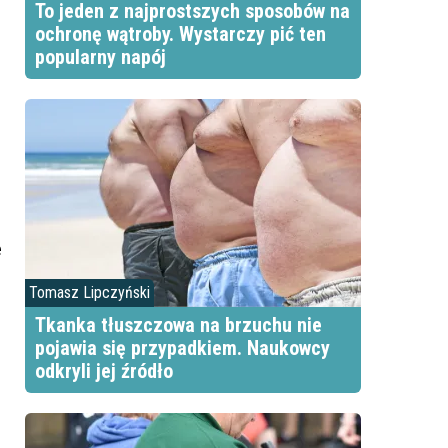
To jeden z najprostszych sposobów na
ochronę wątroby. Wystarczy pić ten
popularny napój
e
Tomasz Lipczyński
Tkanka tłuszczowa na brzuchu nie
pojawia się przypadkiem. Naukowcy
odkryli jej źródło