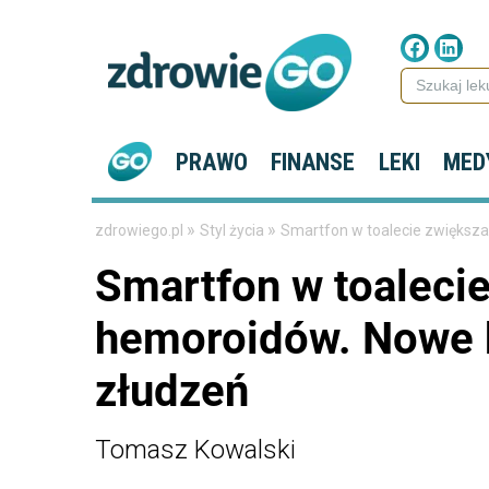
PRAWO
FINANSE
LEKI
MED
»
»
zdrowiego.pl
Styl życia
Smartfon w toalecie zwiększa
Smartfon w toaleci
hemoroidów. Nowe b
złudzeń
Tomasz Kowalski