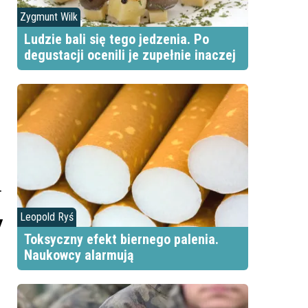
Zygmunt Wilk
Ludzie bali się tego jedzenia. Po
degustacji ocenili je zupełnie inaczej
.
y
Leopold Ryś
Toksyczny efekt biernego palenia.
Naukowcy alarmują