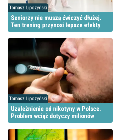
Tomasz Lipczyński
Seniorzy nie muszą ćwiczyć dłużej.
Ten trening przynosi lepsze efekty
Tomasz Lipczyński
Uzależnienie od nikotyny w Polsce.
Problem wciąż dotyczy milionów