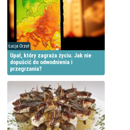
Łucja Orzeł
Upał, który zagraża życiu. Jak nie
dopuścić do odwodnienia i
przegrzania?