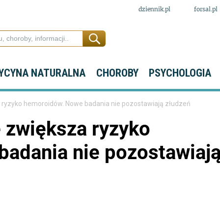
dziennik.pl
forsal.pl
YCYNA NATURALNA
CHOROBY
PSYCHOLOGIA
 ryzyko hemoroidów. Nowe badania nie pozostawiają złudzeń
e zwiększa ryzyko
adania nie pozostawiaj