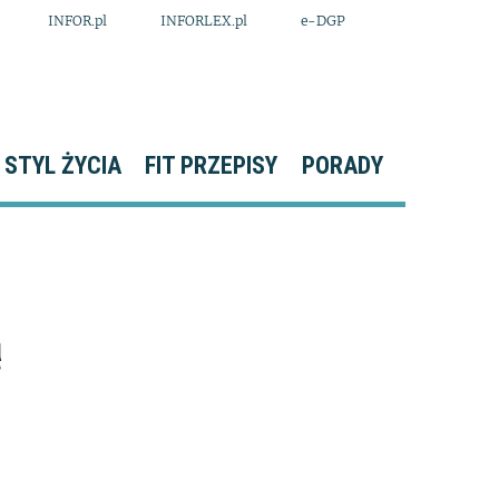
INFOR.pl
INFORLEX.pl
e-DGP
STYL ŻYCIA
FIT PRZEPISY
PORADY
ą