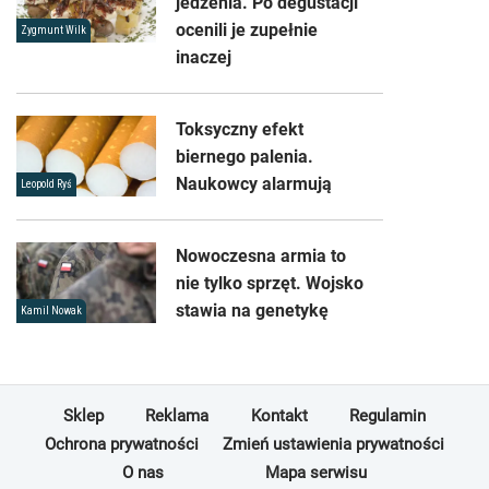
jedzenia. Po degustacji
ocenili je zupełnie
Zygmunt Wilk
inaczej
Toksyczny efekt
biernego palenia.
Naukowcy alarmują
Leopold Ryś
Nowoczesna armia to
nie tylko sprzęt. Wojsko
stawia na genetykę
Kamil Nowak
Sklep
Reklama
Kontakt
Regulamin
Ochrona prywatności
Zmień ustawienia prywatności
O nas
Mapa serwisu