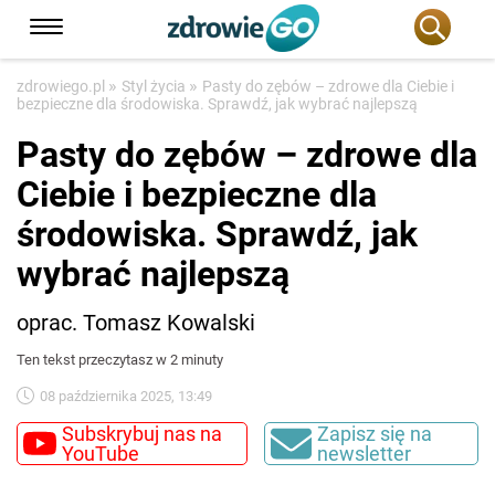
»
»
zdrowiego.pl
Styl życia
Pasty do zębów – zdrowe dla Ciebie i
bezpieczne dla środowiska. Sprawdź, jak wybrać najlepszą
Pasty do zębów – zdrowe dla
Ciebie i bezpieczne dla
środowiska. Sprawdź, jak
wybrać najlepszą
oprac. Tomasz Kowalski
Ten tekst przeczytasz w 2 minuty
08 października 2025, 13:49
Subskrybuj nas na
Zapisz się na
YouTube
newsletter