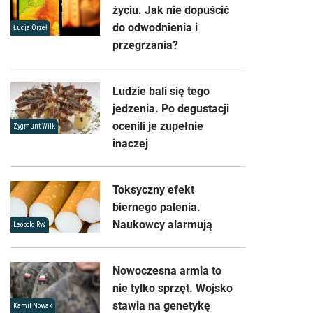
życiu. Jak nie dopuścić
do odwodnienia i
Łucja Orzeł
przegrzania?
Ludzie bali się tego
jedzenia. Po degustacji
ocenili je zupełnie
Zygmunt Wilk
inaczej
Toksyczny efekt
biernego palenia.
Naukowcy alarmują
Leopold Ryś
Nowoczesna armia to
nie tylko sprzęt. Wojsko
stawia na genetykę
Kamil Nowak