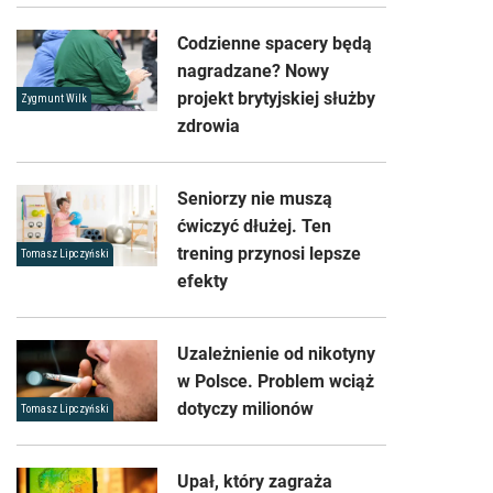
Codzienne spacery będą
nagradzane? Nowy
projekt brytyjskiej służby
Zygmunt Wilk
zdrowia
Seniorzy nie muszą
ćwiczyć dłużej. Ten
trening przynosi lepsze
Tomasz Lipczyński
efekty
Uzależnienie od nikotyny
w Polsce. Problem wciąż
dotyczy milionów
Tomasz Lipczyński
Upał, który zagraża