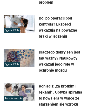
problem
Ból po operacji pod
kontrolą? Eksperci
wskazują na poważne
Zygmunt Wilk
braki w leczeniu
Dlaczego dobry sen jest
tak ważny? Naukowcy
wskazali jego rolę w
Zygmunt Wilk
ochronie mózgu
Koniec z „za krótkimi
rękami”. Optyka spiralna
to nowa era w walce ze
Anna Zdrowiecka
starzeniem się wzroku