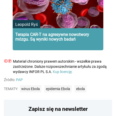
Leopold Ryś
Terapia CAR-T na agresywne nowotwory
mózgu. Są wyniki nowych badań
©℗
Materiał chroniony prawem autorskim - wszelkie prawa
zastrzeżone. Dalsze rozpowszechnianie artykułu za zgodą
wydawcy INFOR PL S.A.
Kup licencję.
Źródło:
PAP
TEMATY:
wirus Ebola
epidemia Ebola
ebola
Zapisz się na newsletter