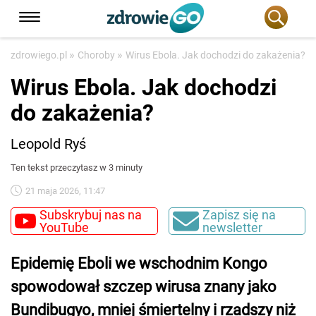
»
»
zdrowiego.pl
Choroby
Wirus Ebola. Jak dochodzi do zakażenia?
Wirus Ebola. Jak dochodzi
do zakażenia?
Leopold Ryś
Ten tekst przeczytasz w 3 minuty
21 maja 2026, 11:47
Subskrybuj nas na
Zapisz się na
YouTube
newsletter
Epidemię Eboli we wschodnim Kongo
spowodował szczep wirusa znany jako
Bundibugyo, mniej śmiertelny i rzadszy niż