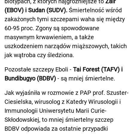
biotypach, z których najgroźniejsze to
Zair
(EBOV) i Sudan (SUDV).
Śmiertelność wśród
zakażonych tymi szczepami waha się między
60-95 proc. Zgony są spowodowane
masywnym krwawieniem, a także
uszkodzeniem narządów miąższowych, takich
jak wątroba czy śledziona.
Pozostałe szczepy Eboli -
Tai Forest (TAFV) i
Bundibugyo (BDBV)
- są mniej śmiertelne.
Jak wyjaśniła w rozmowie z PAP prof. Szuster-
Ciesielska, wirusolog z Katedry Wirusologii i
Immunologii Uniwersytetu Marii Curie-
Skłodowskiej, to mniej śmiertelny szczep
BDBV odpowiada za ostatnie przypadki