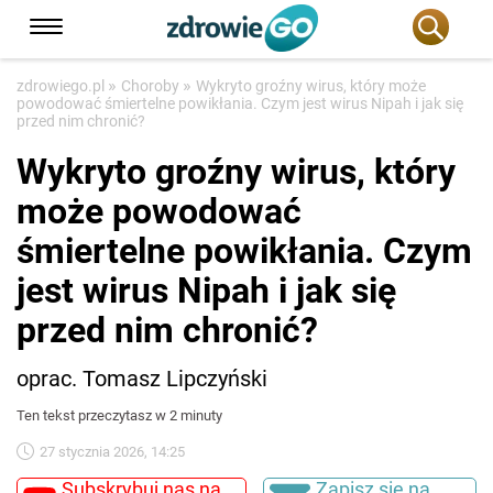
»
»
zdrowiego.pl
Choroby
Wykryto groźny wirus, który może
powodować śmiertelne powikłania. Czym jest wirus Nipah i jak się
przed nim chronić?
Wykryto groźny wirus, który
może powodować
śmiertelne powikłania. Czym
jest wirus Nipah i jak się
przed nim chronić?
oprac. Tomasz Lipczyński
Ten tekst przeczytasz w 2 minuty
27 stycznia 2026, 14:25
Subskrybuj nas na
Zapisz się na