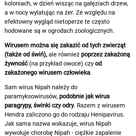
koloniach, w dzień wisząc na gałęziach drzew,
a w nocy wylatując na żer. Ze względu na
efektowny wygląd nietoperze te często
hodowane są w ogrodach zoologicznych.
Wirusem można się zakazić od tych zwierząt
(także od świń),
ale również
poprzez zakażoną
żywność
(na przykład owoce) czy
od
zakażonego wirusem człowieka
.
Sam wirus Nipah należy do
paramyksowirusów,
podobnie jak wirus
paragrypy, świnki czy odry
. Razem z wirusem
Hendra zaliczono go do rodzaju Henipavirus.
Jak sama nazwa wskazuje, wirus Nipah
wywołuje chorobę Nipah - ciężkie zapalenie