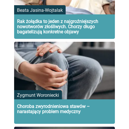
Beata Jasina-Wojtalak
Rak żołądka to jeden z najgroźniejszych
nowotworów złośliwych. Chorzy długo
bagatelizują konkretne objawy
Zygmunt Woroniecki
Choroba zwyrodnieniowa stawów –
narastający problem medyczny