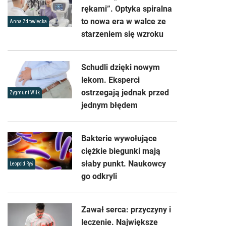
rękami”. Optyka spiralna
to nowa era w walce ze
Anna Zdrowiecka
starzeniem się wzroku
Schudli dzięki nowym
lekom. Eksperci
ostrzegają jednak przed
Zygmunt Wilk
jednym błędem
Bakterie wywołujące
ciężkie biegunki mają
słaby punkt. Naukowcy
Leopold Ryś
go odkryli
Zawał serca: przyczyny i
leczenie. Największe