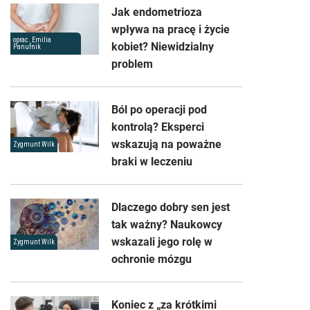
Jak endometrioza
wpływa na pracę i życie
oprac. Emilia
kobiet? Niewidzialny
Panufnik
problem
Ból po operacji pod
kontrolą? Eksperci
wskazują na poważne
Zygmunt Wilk
braki w leczeniu
Dlaczego dobry sen jest
tak ważny? Naukowcy
wskazali jego rolę w
Zygmunt Wilk
ochronie mózgu
Koniec z „za krótkimi