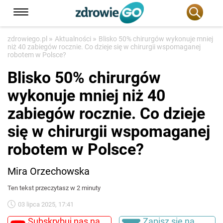
»
»
zdrowiego.pl
Aktualności
Blisko 50% chirurgów wykonuje mniej
niż 40 zabiegów rocznie. Co dzieje się w chirurgii wspomaganej
robotem w Polsce?
Blisko 50% chirurgów
wykonuje mniej niż 40
zabiegów rocznie. Co dzieje
się w chirurgii wspomaganej
robotem w Polsce?
Mira Orzechowska
Ten tekst przeczytasz w 2 minuty
03 lipca 2025, 17:41
Subskrybuj nas na
Zapisz się na