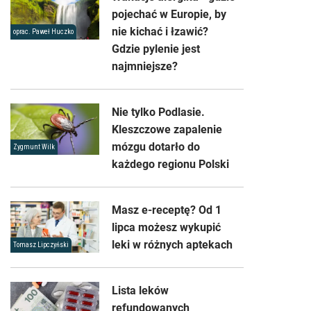
pojechać w Europie, by
nie kichać i łzawić?
oprac. Paweł Huczko
Gdzie pylenie jest
najmniejsze?
Nie tylko Podlasie.
Kleszczowe zapalenie
mózgu dotarło do
Zygmunt Wilk
każdego regionu Polski
Masz e-receptę? Od 1
lipca możesz wykupić
leki w różnych aptekach
Tomasz Lipczyński
Lista leków
refundowanych