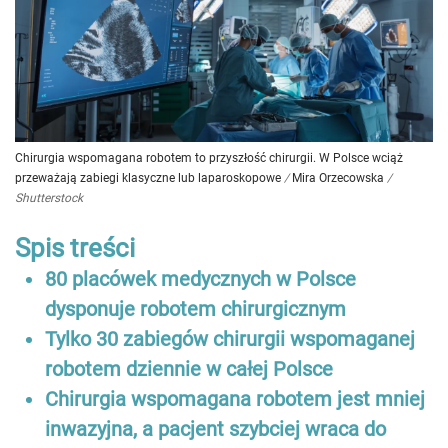
Chirurgia wspomagana robotem to przyszłość chirurgii. W Polsce wciąż
przeważają zabiegi klasyczne lub laparoskopowe
/
Mira Orzecowska
/
Shutterstock
Spis treści
80 placówek medycznych w Polsce
dysponuje robotem chirurgicznym
Tylko 30 zabiegów chirurgii wspomaganej
robotem dziennie w całej Polsce
Chirurgia wspomagana robotem jest mniej
inwazyjna, a pacjent szybciej wraca do