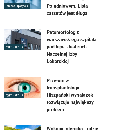
Południowym. Lista
Tomasz Lipczyński
zarzutów jest długa
Patomorfolog z
warszawskiego szpitala
pod lupą. Jest ruch
Zygmunt Wilk
Naczelnej Izby
Lekarskiej
Przełom w
transplantologii.
Hiszpański wynalazek
Zygmunt Wilk
rozwiązuje największy
problem
Wakacje alergika - gdzie