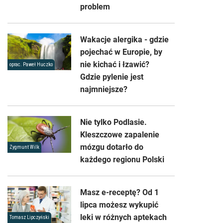
problem
Wakacje alergika - gdzie
pojechać w Europie, by
nie kichać i łzawić?
oprac. Paweł Huczko
Gdzie pylenie jest
najmniejsze?
Nie tylko Podlasie.
Kleszczowe zapalenie
mózgu dotarło do
Zygmunt Wilk
każdego regionu Polski
Masz e-receptę? Od 1
lipca możesz wykupić
leki w różnych aptekach
Tomasz Lipczyński