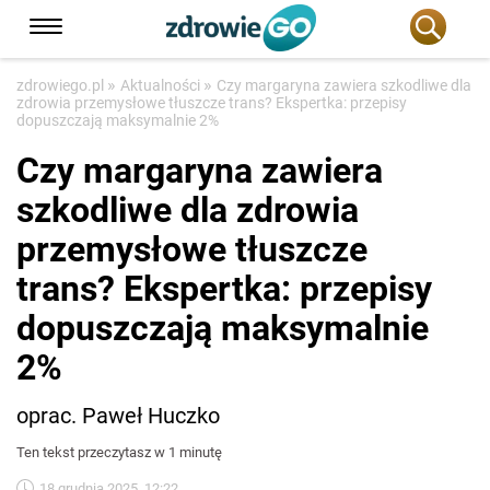
»
»
zdrowiego.pl
Aktualności
Czy margaryna zawiera szkodliwe dla
zdrowia przemysłowe tłuszcze trans? Ekspertka: przepisy
dopuszczają maksymalnie 2%
Czy margaryna zawiera
szkodliwe dla zdrowia
przemysłowe tłuszcze
trans? Ekspertka: przepisy
dopuszczają maksymalnie
2%
oprac. Paweł Huczko
Ten tekst przeczytasz w 1 minutę
18 grudnia 2025, 12:22