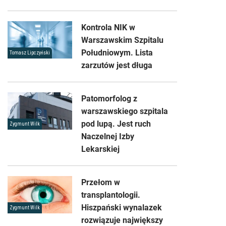
Kontrola NIK w
Warszawskim Szpitalu
Południowym. Lista
Tomasz Lipczyński
zarzutów jest długa
Patomorfolog z
warszawskiego szpitala
pod lupą. Jest ruch
Zygmunt Wilk
Naczelnej Izby
Lekarskiej
Przełom w
transplantologii.
Hiszpański wynalazek
Zygmunt Wilk
rozwiązuje największy