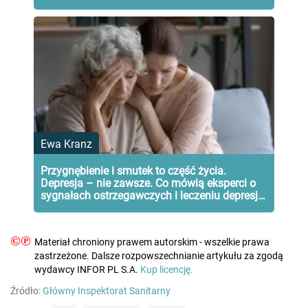
Ewa Kranz
Przygnębienie i smutek to część życia.
Depresja – nie zawsze. Co mówią eksperci o
sygnałach ostrzegawczych i leczeniu depresji
u seniorów
©℗
Materiał chroniony prawem autorskim - wszelkie prawa
zastrzeżone. Dalsze rozpowszechnianie artykułu za zgodą
wydawcy INFOR PL S.A.
Kup licencję.
Źródło:
Główny Inspektorat Sanitarny