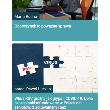
Marta Rudna
Odpoczynek to poważna sprawa
oprac. Paweł Huczko
Wirus RSV groźny jak grypa i COVID-19. Dwie
szczepionki refundowane w Polsce dla
seniorów: z adiuwantem i bez