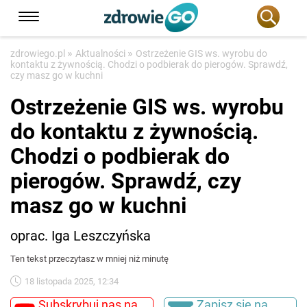
»
»
zdrowiego.pl
Aktualności
Ostrzeżenie GIS ws. wyrobu do
kontaktu z żywnością. Chodzi o podbierak do pierogów. Sprawdź,
czy masz go w kuchni
Ostrzeżenie GIS ws. wyrobu
do kontaktu z żywnością.
Chodzi o podbierak do
pierogów. Sprawdź, czy
masz go w kuchni
oprac. Iga Leszczyńska
Ten tekst przeczytasz w mniej niż minutę
18 listopada 2025, 12:34
Subskrybuj nas na
Zapisz się na