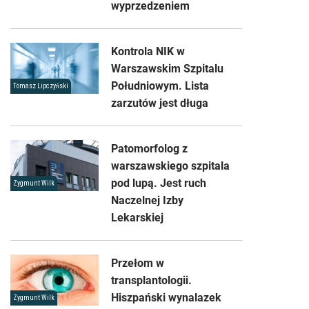
wyprzedzeniem
Kontrola NIK w
Warszawskim Szpitalu
Południowym. Lista
Tomasz Lipczyński
zarzutów jest długa
Patomorfolog z
warszawskiego szpitala
pod lupą. Jest ruch
Zygmunt Wilk
Naczelnej Izby
Lekarskiej
Przełom w
transplantologii.
Hiszpański wynalazek
Zygmunt Wilk