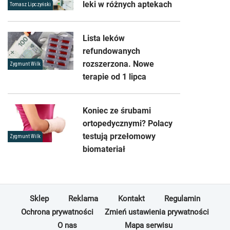
leki w różnych aptekach
Tomasz Lipczyński
Lista leków
refundowanych
rozszerzona. Nowe
Zygmunt Wilk
terapie od 1 lipca
Koniec ze śrubami
ortopedycznymi? Polacy
testują przełomowy
Zygmunt Wilk
biomateriał
Sklep
Reklama
Kontakt
Regulamin
Ochrona prywatności
Zmień ustawienia prywatności
O nas
Mapa serwisu