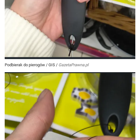
Podbierak do pierogów
/
GIS
/
GazetaPrawna.pl