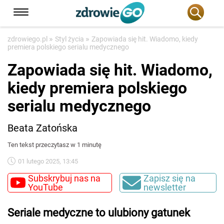
»
»
zdrowiego.pl
Styl życia
Zapowiada się hit. Wiadomo, kiedy
premiera polskiego serialu medycznego
Zapowiada się hit. Wiadomo,
kiedy premiera polskiego
serialu medycznego
Beata Zatońska
Ten tekst przeczytasz w 1 minutę
01 lutego 2025, 13:45
Subskrybuj nas na
Zapisz się na
YouTube
newsletter
Seriale medyczne to ulubiony gatunek