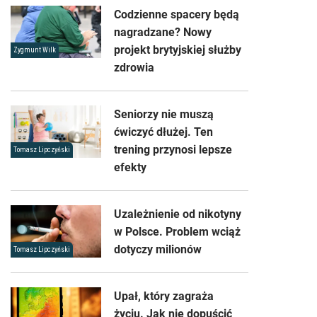
Codzienne spacery będą
nagradzane? Nowy
projekt brytyjskiej służby
Zygmunt Wilk
zdrowia
Seniorzy nie muszą
ćwiczyć dłużej. Ten
trening przynosi lepsze
Tomasz Lipczyński
efekty
Uzależnienie od nikotyny
w Polsce. Problem wciąż
dotyczy milionów
Tomasz Lipczyński
Upał, który zagraża
życiu. Jak nie dopuścić