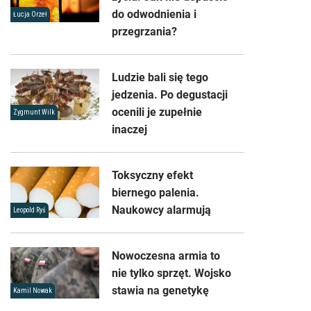
do odwodnienia i
Łucja Orzeł
przegrzania?
Ludzie bali się tego
jedzenia. Po degustacji
ocenili je zupełnie
Zygmunt Wilk
inaczej
Toksyczny efekt
biernego palenia.
Naukowcy alarmują
Leopold Ryś
Nowoczesna armia to
nie tylko sprzęt. Wojsko
stawia na genetykę
Kamil Nowak