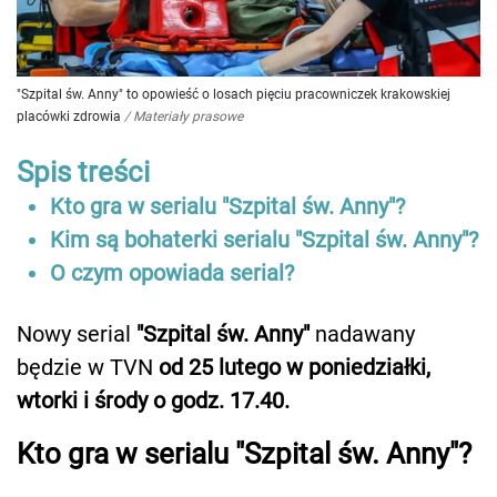
"Szpital św. Anny" to opowieść o losach pięciu pracowniczek krakowskiej
placówki zdrowia
/
Materiały prasowe
Spis treści
Kto gra w serialu "Szpital św. Anny"?
Kim są bohaterki serialu "Szpital św. Anny"?
O czym opowiada serial?
Nowy serial
"Szpital św. Anny"
nadawany
będzie w TVN
od 25 lutego w poniedziałki,
wtorki i środy o godz. 17.40.
Kto gra w serialu "Szpital św. Anny"?