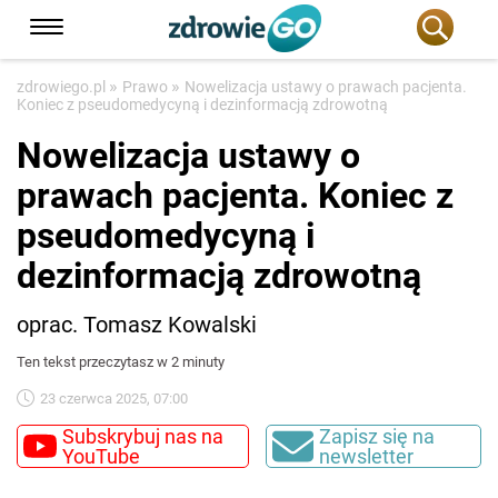
»
»
zdrowiego.pl
Prawo
Nowelizacja ustawy o prawach pacjenta.
Koniec z pseudomedycyną i dezinformacją zdrowotną
Nowelizacja ustawy o
prawach pacjenta. Koniec z
pseudomedycyną i
dezinformacją zdrowotną
oprac. Tomasz Kowalski
Ten tekst przeczytasz w 2 minuty
23 czerwca 2025, 07:00
Subskrybuj nas na
Zapisz się na
YouTube
newsletter