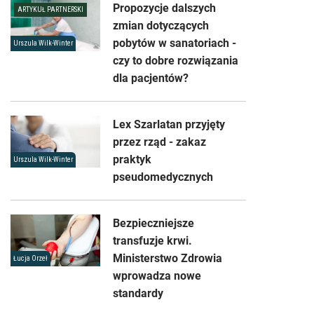
Propozycje dalszych
ARTYKUŁ PARTNERSKI
zmian dotyczących
pobytów w sanatoriach -
Urszula Wilk-Winter
czy to dobre rozwiązania
dla pacjentów?
Lex Szarlatan przyjęty
przez rząd - zakaz
praktyk
Urszula Wilk-Winter
pseudomedycznych
Bezpieczniejsze
transfuzje krwi.
Ministerstwo Zdrowia
Łucja Orzeł
wprowadza nowe
standardy