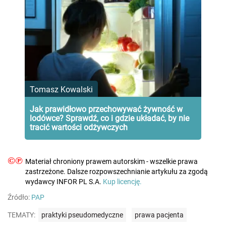
Tomasz Kowalski
Jak prawidłowo przechowywać żywność w
lodówce? Sprawdź, co i gdzie układać, by nie
tracić wartości odżywczych
©℗
Materiał chroniony prawem autorskim - wszelkie prawa
zastrzeżone. Dalsze rozpowszechnianie artykułu za zgodą
wydawcy INFOR PL S.A.
Kup licencję.
Źródło:
PAP
TEMATY:
praktyki pseudomedyczne
prawa pacjenta