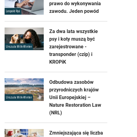
prawo do wykonywania
zawodu. Jeden powód
Leopold Ryś
Za dwa lata wszystkie
psy i koty muszą być
zarejestrowane -
Urszula Wilk-Winter
transponder (czip) i
KROPiK
Odbudowa zasobów
przyrodniczych krajów
Unii Europejskiej –
Urszula Wilk-Winter
Nature Restoration Law
(NRL)
Zmniejszająca się liczba