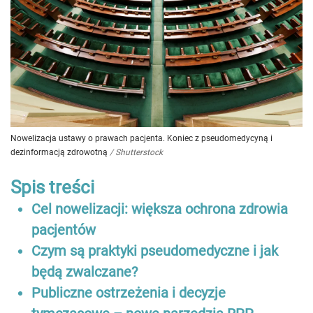
Nowelizacja ustawy o prawach pacjenta. Koniec z pseudomedycyną i
dezinformacją zdrowotną
/
Shutterstock
Spis treści
Cel nowelizacji: większa ochrona zdrowia
pacjentów
Czym są praktyki pseudomedyczne i jak
będą zwalczane?
Publiczne ostrzeżenia i decyzje