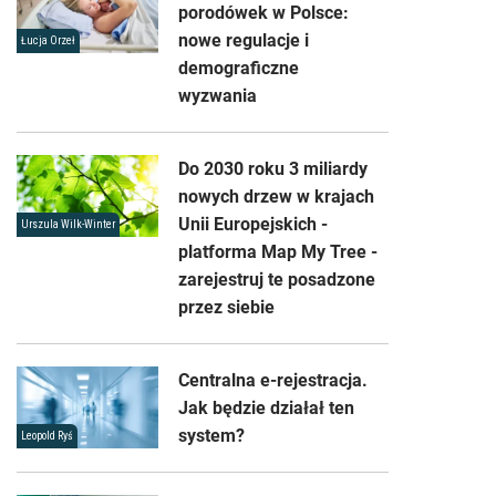
porodówek w Polsce:
nowe regulacje i
Łucja Orzeł
demograficzne
wyzwania
Do 2030 roku 3 miliardy
nowych drzew w krajach
Unii Europejskich -
Urszula Wilk-Winter
platforma Map My Tree -
zarejestruj te posadzone
przez siebie
Centralna e-rejestracja.
Jak będzie działał ten
system?
Leopold Ryś