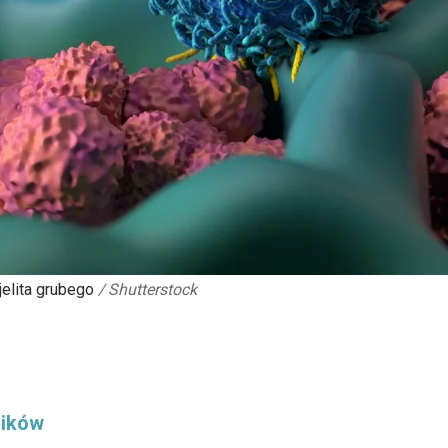
elita grubego
/
Shutterstock
ników