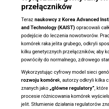
przełączników
Teraz
naukowcy z Korea Advanced Insti
and Technology (KAIST)
opracowali ca
podejście do leczenia nowotworów. Pracu
komórek raka jelita grubego, odkryli spo
kilku genetycznych przełączników, aby ko
powróciły do normalnego, zdrowego stan
Wykorzystując cyfrowy model sieci gen
rozwoju komóre
k, autorzy odkryli kilka
znanych jako
„główne regulatory”
, które
procesie różnicowania komórek wyścieła
jelit. Stłumienie działania regulatorów z