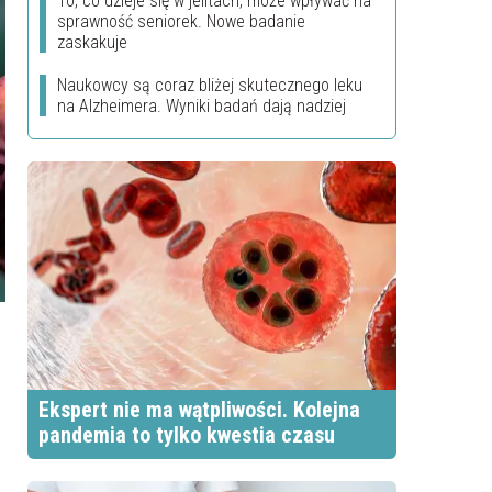
To, co dzieje się w jelitach, może wpływać na
sprawność seniorek. Nowe badanie
zaskakuje
Naukowcy są coraz bliżej skutecznego leku
na Alzheimera. Wyniki badań dają nadziej
Ekspert nie ma wątpliwości. Kolejna
pandemia to tylko kwestia czasu