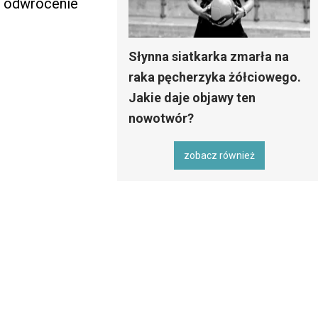
e odwrócenie
Słynna siatkarka zmarła na
raka pęcherzyka żółciowego.
Jakie daje objawy ten
nowotwór?
zobacz również