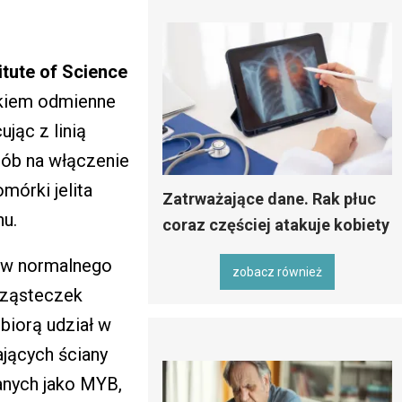
tute of Science
łkiem odmienne
jąc z linią
sób na włączenie
mórki jelita
Zatrważające dane. Rak płuc
u.
coraz częściej atakuje kobiety
ów normalnego
zobacz również
 cząsteczek
 biorą udział w
jących ściany
nanych jako MYB,