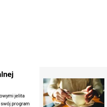
lnej
wymi jelita
ż swój program