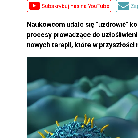
Subskrybuj nas na YouTube
Za
Naukowcom udało się "uzdrowić" ko
procesy prowadzące do uzłośliwieni
nowych terapii, które w przyszłoś