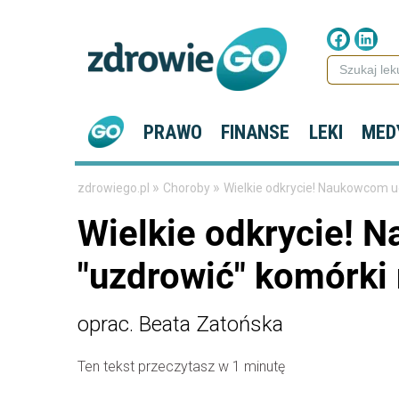
PRAWO
FINANSE
LEKI
MED
»
»
zdrowiego.pl
Choroby
Wielkie odkrycie! Naukowcom 
Wielkie odkrycie! 
"uzdrowić" komórk
oprac. Beata Zatońska
Ten tekst przeczytasz w 1 minutę