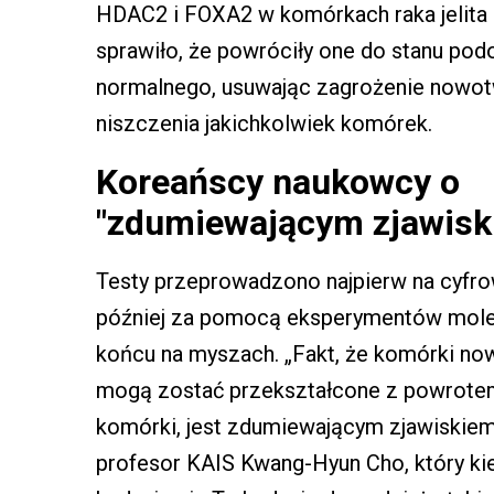
HDAC2 i FOXA2 w komórkach raka jelita
sprawiło, że powróciły one do stanu po
normalnego, usuwając zagrożenie nowo
niszczenia jakichkolwiek komórek.
Koreańscy naukowcy o
"zdumiewającym zjawisk
Testy przeprowadzono najpierw na cyfr
później za pomocą eksperymentów molek
końcu na myszach. „Fakt, że komórki n
mogą zostać przekształcone z powrote
komórki, jest zdumiewającym zjawiskiem
profesor KAIS Kwang-Hyun Cho, który ki