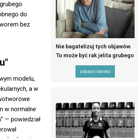
 grubego
dobnego do
tworem bez
Nie bagatelizuj tych objawów.
To może być rak jelita grubego
u"
zobacz również
owym modelu,
ularnych, a w
owotworowe
m w normalne
” — powiedział
erował