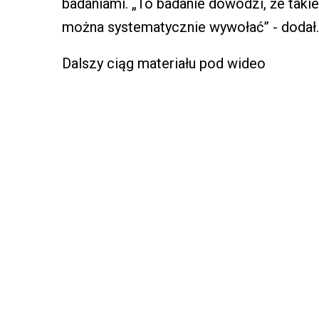
badaniami. „To badanie dowodzi, że taki
można systematycznie wywołać” - dodał.
Dalszy ciąg materiału pod wideo