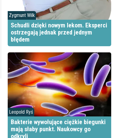
Zygmunt Wilk
Schudli dzięki nowym lekom. Eksperci
ostrzegają jednak przed jednym
błędem
Leopold Ryś
Bakterie wywołujące ciężkie biegunki
mają słaby punkt. Naukowcy go
odkryli