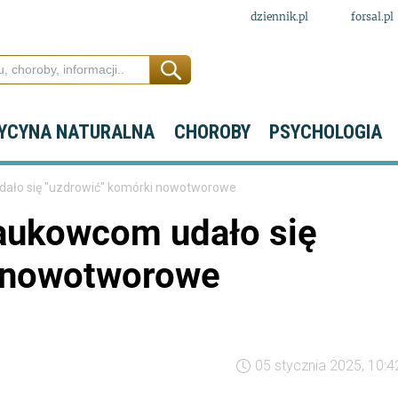
dziennik.pl
forsal.pl
YCYNA NATURALNA
CHOROBY
PSYCHOLOGIA
udało się "uzdrowić" komórki nowotworowe
Naukowcom udało się
i nowotworowe
05 stycznia 2025, 10:4