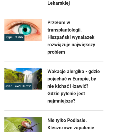
Lekarskiej
Przełom w
transplantologii.
Hiszpański wynalazek
Zygmunt Wilk
rozwiązuje największy
problem
Wakacje alergika - gdzie
pojechać w Europie, by
nie kichać i łzawić?
oprac. Paweł Huczko
Gdzie pylenie jest
najmniejsze?
Nie tylko Podlasie.
Kleszczowe zapalenie