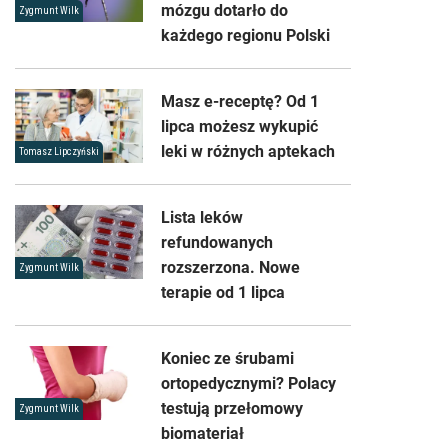
mózgu dotarło do
Zygmunt Wilk
każdego regionu Polski
Masz e-receptę? Od 1
lipca możesz wykupić
leki w różnych aptekach
Tomasz Lipczyński
Lista leków
refundowanych
rozszerzona. Nowe
Zygmunt Wilk
terapie od 1 lipca
Koniec ze śrubami
ortopedycznymi? Polacy
testują przełomowy
Zygmunt Wilk
biomateriał