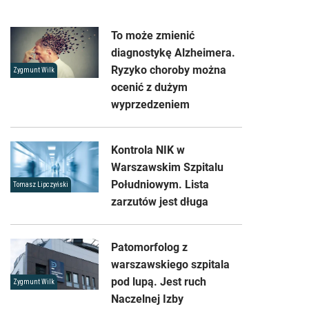
To może zmienić
diagnostykę Alzheimera.
Ryzyko choroby można
Zygmunt Wilk
ocenić z dużym
wyprzedzeniem
Kontrola NIK w
Warszawskim Szpitalu
Południowym. Lista
Tomasz Lipczyński
zarzutów jest długa
Patomorfolog z
warszawskiego szpitala
pod lupą. Jest ruch
Zygmunt Wilk
Naczelnej Izby