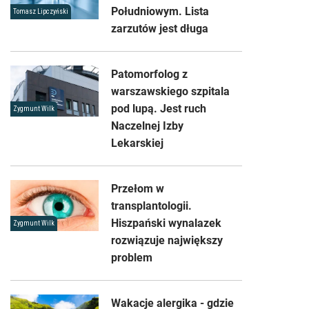
Południowym. Lista
Tomasz Lipczyński
zarzutów jest długa
Patomorfolog z
warszawskiego szpitala
pod lupą. Jest ruch
Zygmunt Wilk
Naczelnej Izby
Lekarskiej
Przełom w
transplantologii.
Hiszpański wynalazek
Zygmunt Wilk
rozwiązuje największy
problem
Wakacje alergika - gdzie