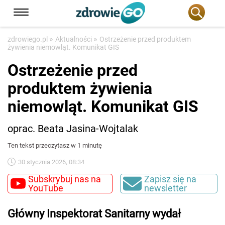
»
»
zdrowiego.pl
Aktualności
Ostrzeżenie przed produktem
żywienia niemowląt. Komunikat GIS
Ostrzeżenie przed
produktem żywienia
niemowląt. Komunikat GIS
oprac. Beata Jasina-Wojtalak
Ten tekst przeczytasz w 1 minutę
30 stycznia 2026, 08:34
Subskrybuj nas na
Zapisz się na
YouTube
newsletter
Główny Inspektorat Sanitarny wydał