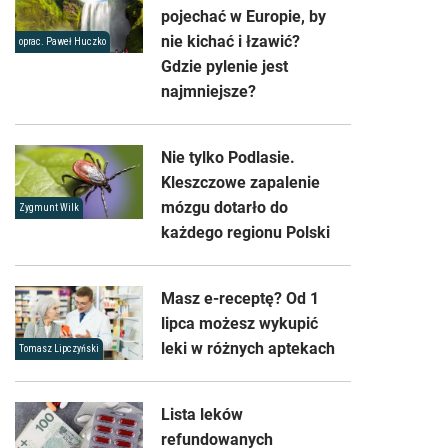
pojechać w Europie, by
nie kichać i łzawić?
oprac. Paweł Huczko
Gdzie pylenie jest
najmniejsze?
Nie tylko Podlasie.
Kleszczowe zapalenie
mózgu dotarło do
Zygmunt Wilk
każdego regionu Polski
Masz e-receptę? Od 1
lipca możesz wykupić
leki w różnych aptekach
Tomasz Lipczyński
Lista leków
refundowanych