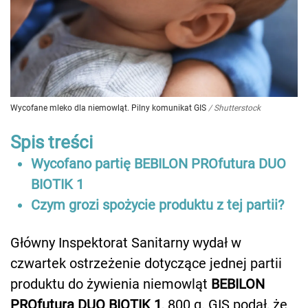
Wycofane mleko dla niemowląt. Pilny komunikat GIS
/
Shutterstock
Spis treści
Wycofano partię BEBILON PROfutura DUO
BIOTIK 1
Czym grozi spożycie produktu z tej partii?
Główny Inspektorat Sanitarny wydał w
czwartek ostrzeżenie dotyczące jednej partii
produktu do żywienia niemowląt
BEBILON
PROfutura DUO BIOTIK 1
, 800 g. GIS podał, że