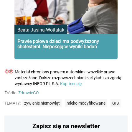
Beata Jasina-Wojtalak
Prawie połowa dzieci ma podwyższony
cholesterol. Niepokojące wyniki badań
©℗
Materiał chroniony prawem autorskim - wszelkie prawa
zastrzeżone. Dalsze rozpowszechnianie artykułu za zgodą
wydawcy INFOR PL S.A.
Kup licencję.
Źródło:
ZdrowieGO
TEMATY:
żywienie niemowląt
mleko modyfikowane
GIS
Zapisz się na newsletter