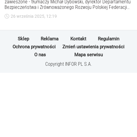
zawieszone - tłumaczy Michał Dybowski, dyrektor Departamentu
Bezpieczeństwa i Zrównoważonego Rozwoju Polskiej Federacji
Szpitali, Forum Ekspertów Ad Rem. Jaki jest cel zawieszenia
26 września 2025, 12:19
ustawy podwyżkowej?
Sklep
Reklama
Kontakt
Regulamin
Ochrona prywatności
Zmień ustawienia prywatności
O nas
Mapa serwisu
Copyright INFOR PL S.A.