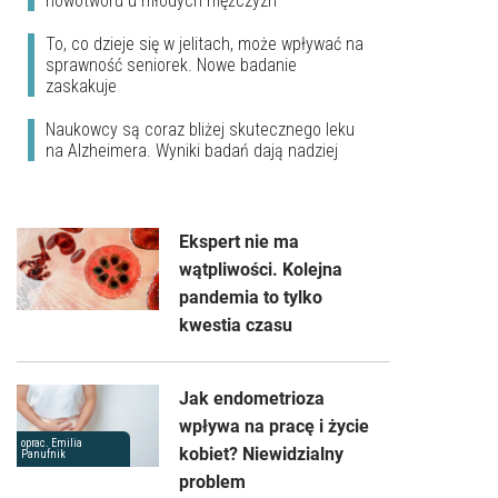
nowotworu u młodych mężczyzn
To, co dzieje się w jelitach, może wpływać na
sprawność seniorek. Nowe badanie
zaskakuje
Naukowcy są coraz bliżej skutecznego leku
na Alzheimera. Wyniki badań dają nadziej
Ekspert nie ma
wątpliwości. Kolejna
pandemia to tylko
kwestia czasu
Jak endometrioza
wpływa na pracę i życie
oprac. Emilia
kobiet? Niewidzialny
Panufnik
problem