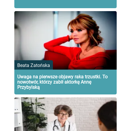
Beata Zatońska
Uwaga na pierwsze objawy raka trzustki. To
nowotwór, którzy zabił aktorkę Annę
Przybylską