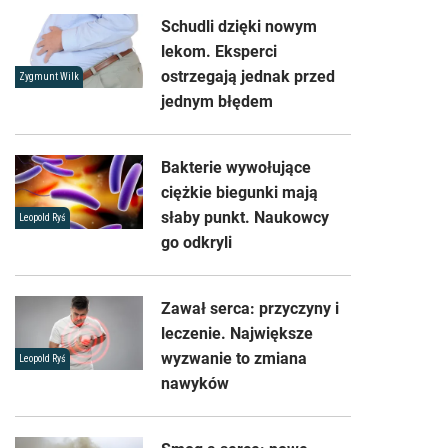
Schudli dzięki nowym
lekom. Eksperci
ostrzegają jednak przed
Zygmunt Wilk
jednym błędem
Bakterie wywołujące
ciężkie biegunki mają
słaby punkt. Naukowcy
Leopold Ryś
go odkryli
Zawał serca: przyczyny i
leczenie. Największe
wyzwanie to zmiana
Leopold Ryś
nawyków