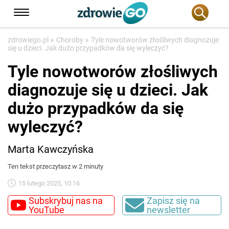
»
»
zdrowiego.pl
Choroby
Tyle nowotworów złośliwych diagnozuje
się u dzieci. Jak dużo przypadków da się wyleczyć?
Tyle nowotworów złośliwych
diagnozuje się u dzieci. Jak
dużo przypadków da się
wyleczyć?
Marta Kawczyńska
Ten tekst przeczytasz w 2 minuty
15 lutego 2025, 10:16
Subskrybuj nas na
Zapisz się na
YouTube
newsletter