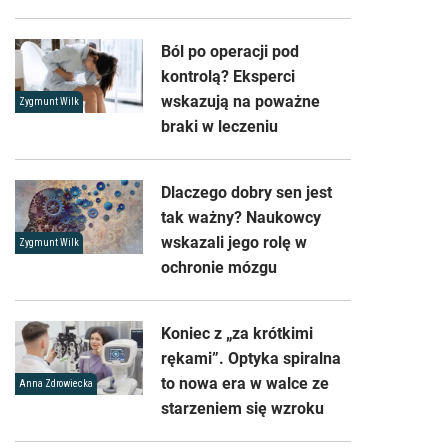
Ból po operacji pod
kontrolą? Eksperci
wskazują na poważne
Zygmunt Wilk
braki w leczeniu
Dlaczego dobry sen jest
tak ważny? Naukowcy
wskazali jego rolę w
Zygmunt Wilk
ochronie mózgu
Koniec z „za krótkimi
rękami”. Optyka spiralna
to nowa era w walce ze
Anna Zdrowiecka
starzeniem się wzroku