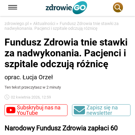
»
»
zdrowiego.pl
Aktualności
Fundusz Zdrowia tnie stawki za
nadwykonania. Pacjenci i szpitale odczują różnicę
Fundusz Zdrowia tnie stawki
za nadwykonania. Pacjenci i
szpitale odczują różnicę
oprac. Łucja Orzeł
Ten tekst przeczytasz w 2 minuty
02 kwietnia 2026, 12:59
Subskrybuj nas na
Zapisz się na
YouTube
newsletter
Narodowy Fundusz Zdrowia zapłaci 60