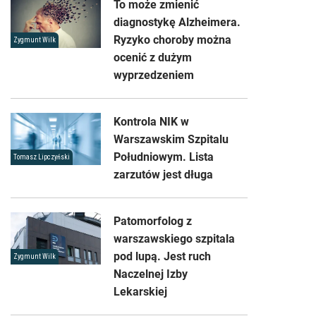
To może zmienić
diagnostykę Alzheimera.
Ryzyko choroby można
Zygmunt Wilk
ocenić z dużym
wyprzedzeniem
Kontrola NIK w
Warszawskim Szpitalu
Południowym. Lista
Tomasz Lipczyński
zarzutów jest długa
Patomorfolog z
warszawskiego szpitala
pod lupą. Jest ruch
Zygmunt Wilk
Naczelnej Izby
Lekarskiej