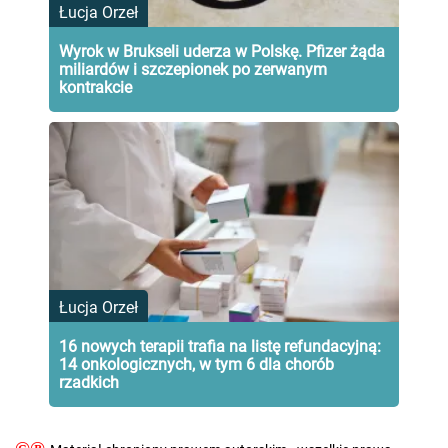
Łucja Orzeł
Wyrok w Brukseli uderza w Polskę. Pfizer żąda
miliardów i szczepionek po zerwanym
kontrakcie
Łucja Orzeł
16 nowych terapii trafia na listę refundacyjną:
14 onkologicznych, w tym 6 dla chorób
rzadkich
©℗