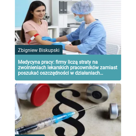
Zbigniew Biskupski
Medycyna pracy: firmy liczą straty na
zwolnieniach lekarskich pracowników zamiast
poszukać oszczędności w działaniach
profilaktycznych