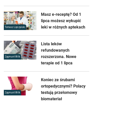
Masz e-receptę? Od 1
lipca możesz wykupić
leki w różnych aptekach
Tomasz Lipczyński
Lista leków
refundowanych
rozszerzona. Nowe
Zygmunt Wilk
terapie od 1 lipca
Koniec ze śrubami
ortopedycznymi? Polacy
testują przełomowy
Zygmunt Wilk
biomateriał