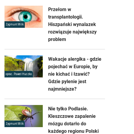
Przełom w
transplantologii.
Hiszpański wynalazek
Zygmunt Wilk
rozwiązuje największy
problem
Wakacje alergika - gdzie
pojechać w Europie, by
nie kichać i łzawić?
oprac. Paweł Huczko
Gdzie pylenie jest
najmniejsze?
Nie tylko Podlasie.
Kleszczowe zapalenie
mózgu dotarło do
Zygmunt Wilk
każdego regionu Polski