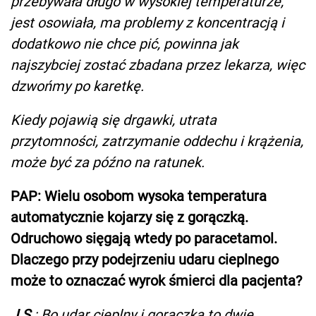
przebywała długo w wysokiej temperaturze,
jest osowiała, ma problemy z koncentracją i
dodatkowo nie chce pić, powinna jak
najszybciej zostać zbadana przez lekarza, więc
dzwońmy po karetkę.
Kiedy pojawią się drgawki, utrata
przytomności, zatrzymanie oddechu i krążenia,
może być za późno na ratunek.
PAP: Wielu osobom wysoka temperatura
automatycznie kojarzy się z gorączką.
Odruchowo sięgają wtedy po paracetamol.
Dlaczego przy podejrzeniu udaru cieplnego
może to oznaczać wyrok śmierci dla pacjenta?
J.S.
: Bo udar cieplny i gorączka to dwie