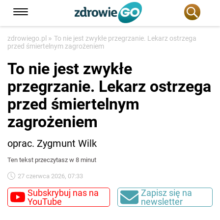
»
zdrowiego.pl
To nie jest zwykłe przegrzanie. Lekarz ostrzega
przed śmiertelnym zagrożeniem
To nie jest zwykłe
przegrzanie. Lekarz ostrzega
przed śmiertelnym
zagrożeniem
oprac. Zygmunt Wilk
Ten tekst przeczytasz w 8 minut
27 czerwca 2026, 07:33
Subskrybuj nas na
Zapisz się na
YouTube
newsletter