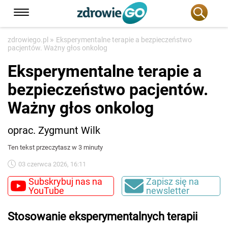
»
zdrowiego.pl
Eksperymentalne terapie a bezpieczeństwo
pacjentów. Ważny głos onkolog
Eksperymentalne terapie a
bezpieczeństwo pacjentów.
Ważny głos onkolog
oprac. Zygmunt Wilk
Ten tekst przeczytasz w 3 minuty
03 czerwca 2026, 16:11
Subskrybuj nas na
Zapisz się na
YouTube
newsletter
Stosowanie eksperymentalnych terapii