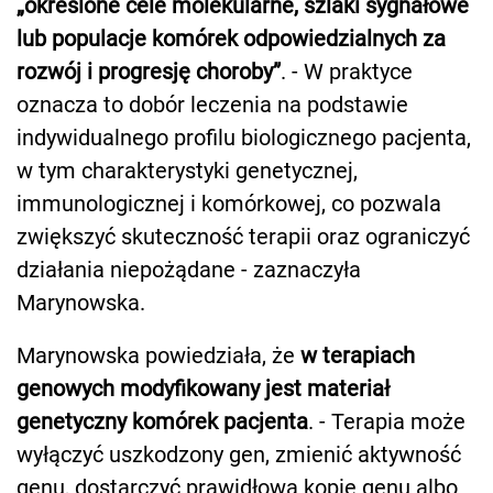
„określone cele molekularne, szlaki sygnałowe
lub populacje komórek odpowiedzialnych za
rozwój i progresję choroby”
. - W praktyce
oznacza to dobór leczenia na podstawie
indywidualnego profilu biologicznego pacjenta,
w tym charakterystyki genetycznej,
immunologicznej i komórkowej, co pozwala
zwiększyć skuteczność terapii oraz ograniczyć
działania niepożądane - zaznaczyła
Marynowska.
Marynowska powiedziała, że
w terapiach
genowych modyfikowany jest materiał
genetyczny komórek pacjenta
. - Terapia może
wyłączyć uszkodzony gen, zmienić aktywność
genu, dostarczyć prawidłową kopię genu albo