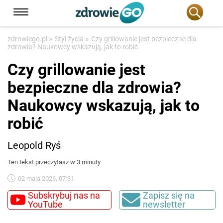
»
»
zdrowiego.pl
Styl życia
Czy grillowanie jest bezpieczne dla
zdrowia? Naukowcy wskazują, jak to robić
Czy grillowanie jest
bezpieczne dla zdrowia?
Naukowcy wskazują, jak to
robić
Leopold Ryś
Ten tekst przeczytasz w 3 minuty
02 maja 2026, 07:31
Subskrybuj nas na
Zapisz się na
YouTube
newsletter