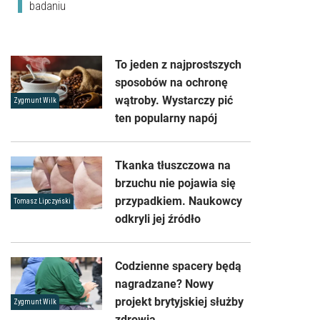
badaniu
To jeden z najprostszych
sposobów na ochronę
wątroby. Wystarczy pić
Zygmunt Wilk
ten popularny napój
Tkanka tłuszczowa na
brzuchu nie pojawia się
przypadkiem. Naukowcy
Tomasz Lipczyński
odkryli jej źródło
Codzienne spacery będą
nagradzane? Nowy
projekt brytyjskiej służby
Zygmunt Wilk
zdrowia