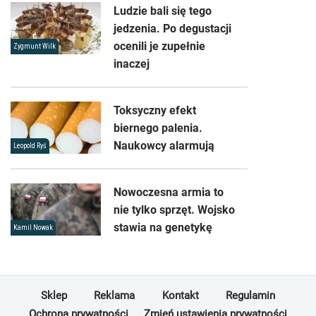
Ludzie bali się tego
jedzenia. Po degustacji
ocenili je zupełnie
Zygmunt Wilk
inaczej
Toksyczny efekt
biernego palenia.
Naukowcy alarmują
Leopold Ryś
Nowoczesna armia to
nie tylko sprzęt. Wojsko
stawia na genetykę
Kamil Nowak
Sklep
Reklama
Kontakt
Regulamin
Ochrona prywatności
Zmień ustawienia prywatności