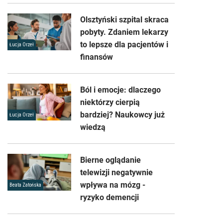
Olsztyński szpital skraca
pobyty. Zdaniem lekarzy
to lepsze dla pacjentów i
Łucja Orzeł
finansów
Ból i emocje: dlaczego
niektórzy cierpią
bardziej? Naukowcy już
Łucja Orzeł
wiedzą
Bierne oglądanie
telewizji negatywnie
wpływa na mózg -
Beata Zatońska
ryzyko demencji