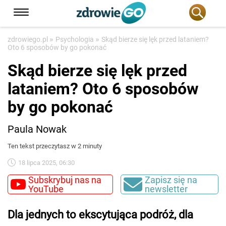
»
»
zdrowiego.pl
Psychologia
Skąd bierze się lęk przed lataniem?
Oto 6 sposobów by go pokonać
Skąd bierze się lęk przed
lataniem? Oto 6 sposobów
by go pokonać
Paula Nowak
Ten tekst przeczytasz w 2 minuty
18 lipca 2025, 06:30
Subskrybuj nas na
Zapisz się na
YouTube
newsletter
Dla jednych to ekscytująca podróż, dla