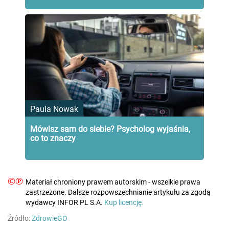
Paula Nowak
Mówisz sam do siebie? Psycholog wyjaśnia,
co to znaczy
©℗
Materiał chroniony prawem autorskim - wszelkie prawa
zastrzeżone. Dalsze rozpowszechnianie artykułu za zgodą
wydawcy INFOR PL S.A.
Kup licencję.
Źródło:
ZdrowieGO