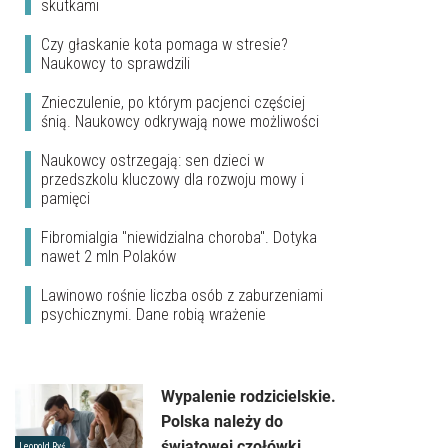
skutkami
Czy głaskanie kota pomaga w stresie?
Naukowcy to sprawdzili
Znieczulenie, po którym pacjenci częściej
śnią. Naukowcy odkrywają nowe możliwości
Naukowcy ostrzegają: sen dzieci w
przedszkolu kluczowy dla rozwoju mowy i
pamięci
Fibromialgia "niewidzialna choroba". Dotyka
nawet 2 mln Polaków
Lawinowo rośnie liczba osób z zaburzeniami
psychicznymi. Dane robią wrażenie
Wypalenie rodzicielskie.
Polska należy do
światowej czołówki
Leopold Ryś