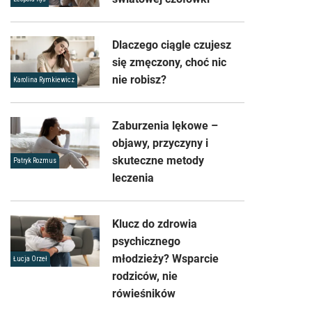
Dlaczego ciągle czujesz
się zmęczony, choć nic
nie robisz?
Karolina Rymkiewicz
Zaburzenia lękowe –
objawy, przyczyny i
skuteczne metody
Patryk Rozmus
leczenia
Klucz do zdrowia
psychicznego
młodzieży? Wsparcie
Łucja Orzeł
rodziców, nie
rówieśników