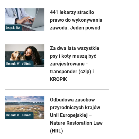
441 lekarzy straciło
prawo do wykonywania
zawodu. Jeden powód
Leopold Ryś
Za dwa lata wszystkie
psy i koty muszą być
zarejestrowane -
Urszula Wilk-Winter
transponder (czip) i
KROPiK
Odbudowa zasobów
przyrodniczych krajów
Unii Europejskiej –
Urszula Wilk-Winter
Nature Restoration Law
(NRL)