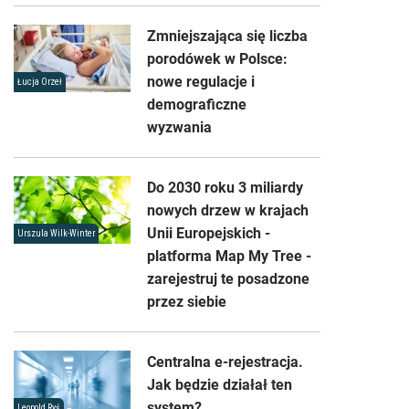
Zmniejszająca się liczba
porodówek w Polsce:
nowe regulacje i
Łucja Orzeł
demograficzne
wyzwania
Do 2030 roku 3 miliardy
nowych drzew w krajach
Unii Europejskich -
Urszula Wilk-Winter
platforma Map My Tree -
zarejestruj te posadzone
przez siebie
Centralna e-rejestracja.
Jak będzie działał ten
system?
Leopold Ryś