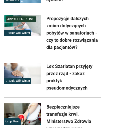
Propozycje dalszych
ARTYKUŁ PARTNERSKI
zmian dotyczących
pobytów w sanatoriach -
Urszula Wilk-Winter
czy to dobre rozwiązania
dla pacjentów?
Lex Szarlatan przyjęty
przez rząd - zakaz
praktyk
Urszula Wilk-Winter
pseudomedycznych
Bezpieczniejsze
transfuzje krwi.
Ministerstwo Zdrowia
Łucja Orzeł
wprowadza nowe