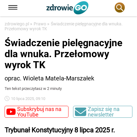
»
»
zdrowiego.pl
Prawo
Świadczenie pielęgnacyjne dla wnuka.
Przełomowy wyrok TK
Świadczenie pielęgnacyjne
dla wnuka. Przełomowy
wyrok TK
oprac. Wioleta Matela-Marszałek
Ten tekst przeczytasz w 2 minuty
10 lipca 2025, 09:10
Subskrybuj nas na
Zapisz się na
YouTube
newsletter
Trybunał Konstytucyjny 8 lipca 2025 r.