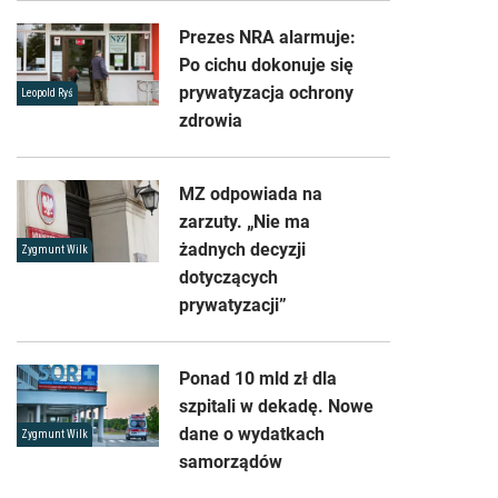
Prezes NRA alarmuje:
Po cichu dokonuje się
prywatyzacja ochrony
Leopold Ryś
zdrowia
MZ odpowiada na
zarzuty. „Nie ma
żadnych decyzji
Zygmunt Wilk
dotyczących
prywatyzacji”
Ponad 10 mld zł dla
szpitali w dekadę. Nowe
dane o wydatkach
Zygmunt Wilk
samorządów