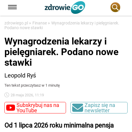
»
»
zdrowiego.pl
Finanse
Wynagrodzenia lekarzy i pielęgniarek.
Podano nowe stawki
Wynagrodzenia lekarzy i
pielęgniarek. Podano nowe
stawki
Leopold Ryś
Ten tekst przeczytasz w 1 minutę
28 maja 2026, 11:19
Subskrybuj nas na
Zapisz się na
YouTube
newsletter
Od 1 lipca 2026 roku minimalna pensja