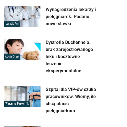
Wynagrodzenia lekarzy i
pielęgniarek. Podano
nowe stawki
Leopold Ryś
Dystrofia Duchenne’a:
brak zarejestrowanego
leku i kosztowne
Łucja Orzeł
leczenie
eksperymentalne
Szpital dla VIP-ów szuka
pracowników. Wiemy, ile
chcą płacić
Weronika Papiernik
pielęgniarkom