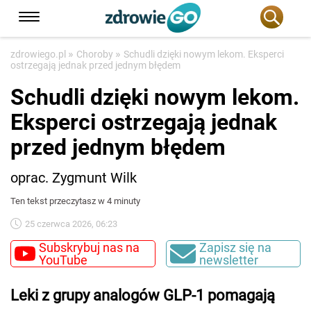
»
»
zdrowiego.pl
Choroby
Schudli dzięki nowym lekom. Eksperci
ostrzegają jednak przed jednym błędem
Schudli dzięki nowym lekom.
Eksperci ostrzegają jednak
przed jednym błędem
oprac. Zygmunt Wilk
Ten tekst przeczytasz w 4 minuty
25 czerwca 2026, 06:23
Subskrybuj nas na
Zapisz się na
YouTube
newsletter
Leki z grupy analogów GLP-1 pomagają