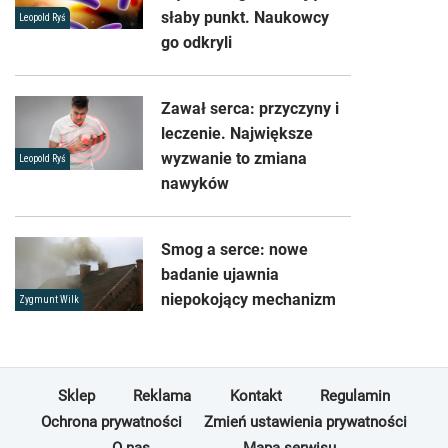
słaby punkt. Naukowcy
Leopold Ryś
go odkryli
Zawał serca: przyczyny i
leczenie. Największe
wyzwanie to zmiana
Leopold Ryś
nawyków
Smog a serce: nowe
badanie ujawnia
niepokojący mechanizm
Zygmunt Wilk
Sklep
Reklama
Kontakt
Regulamin
Ochrona prywatności
Zmień ustawienia prywatności
O nas
Mapa serwisu