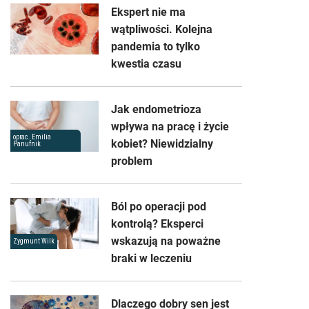
Ekspert nie ma
wątpliwości. Kolejna
pandemia to tylko
kwestia czasu
Jak endometrioza
wpływa na pracę i życie
oprac. Emilia
kobiet? Niewidzialny
Panufnik
problem
Ból po operacji pod
kontrolą? Eksperci
wskazują na poważne
Zygmunt Wilk
braki w leczeniu
Dlaczego dobry sen jest