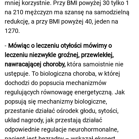
mniej korzystnie. Przy BMI powyżej 30 tylko 1
na 210 mężczyzn ma szansę na samodzielną
redukcję, a przy BMI powyżej 40, jeden na
1270.
-
Mówiąc o leczeniu otyłości mówimy o
leczeniu niezwykle groźnej, przewlekłej,
nawracającej choroby,
która samoistnie nie
ustępuje. To biologiczna choroba, w której
dochodzi do popsucia mechanizmów
regulujących równowagę energetyczną. Jak
popsują się mechanizmy biologiczne,
przestanie działać ośrodek głodu, sytości,
układ nagrody, jak przestają działać
odpowiednie regulacje neurohormonalne,
pacjent jest bezradny – wskazał ekspert