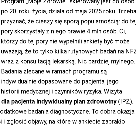
Program „Moje Zdrowie” skierowany jest do osób
po 20. roku życia, działa od maja 2025 roku. Trzeb
przyznać, że cieszy się sporą popularnością: do te
pory skorzystały z niego prawie 4 mln osób. Ci,
którzy do tej pory nie wypełnili ankiety być może
uważają, że to tylko kilka rutynowych badań na NF
wraz z konsultacją lekarską. Nic bardziej mylnego.
Badania zlecane w ramach programu są
indywidualnie dopasowane do pacjenta, jego
historii medycznej i czynników ryzyka. Wizyta
 dla pacjenta indywidualny plan zdrowotny
(IPZ).
 dodatkowe badania diagnostyczne. To dobra okazja
i zgłosić objawy, na które w ankiecie zabrakło