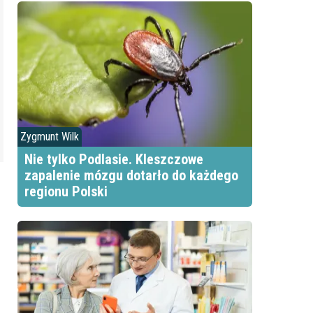
Zygmunt Wilk
Nie tylko Podlasie. Kleszczowe
zapalenie mózgu dotarło do każdego
regionu Polski