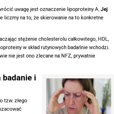
rócić uwagę jest oznaczenie lipoproteiny A.
Jej
e liczmy na to, że skierowanie na to konkretne
znaczając stężenie cholesterolu całkowitego, HDL,
ipoproteiny w skład rutynowych badańnie wchodzi.
e nie jest ono zlecane na NFZ, prywatnie
a badanie i
o tzw. złego
oszacować