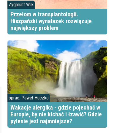
Zygmunt Wilk
Przełom w transplantologii.
Hiszpański wynalazek rozwiązuje
największy problem
oprac. Paweł Huczko
Wakacje alergika - gdzie pojechać w
Europie, by nie kichać i łzawić? Gdzie
pylenie jest najmniejsze?