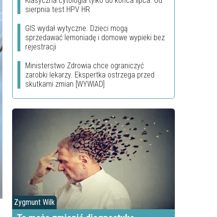
Klasyczna cytologia tylko do końca lipca. Od
sierpnia test HPV HR
GIS wydał wytyczne. Dzieci mogą
sprzedawać lemoniadę i domowe wypieki bez
rejestracji
Ministerstwo Zdrowia chce ograniczyć
zarobki lekarzy. Ekspertka ostrzega przed
skutkami zmian [WYWIAD]
Zygmunt Wilk