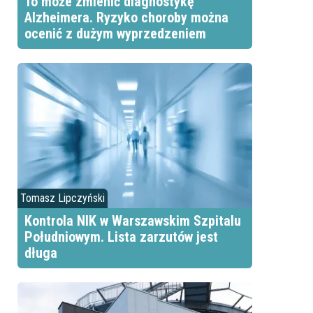
To może zmienić diagnostykę
Alzheimera. Ryzyko choroby można
ocenić z dużym wyprzedzeniem
Tomasz Lipczyński
Kontrola NIK w Warszawskim Szpitalu
Południowym. Lista zarzutów jest
długa