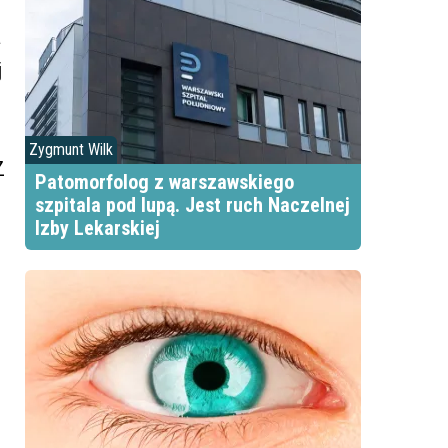
a
j
Zygmunt Wilk
Z
Patomorfolog z warszawskiego
szpitala pod lupą. Jest ruch Naczelnej
Izby Lekarskiej