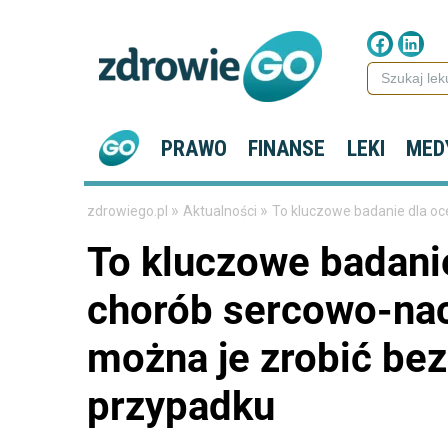
PRAWO
FINANSE
LEKI
MED
»
»
zdrowiego.pl
Aktualności
To kluczowe badanie dla oc
To kluczowe badani
chorób sercowo-na
można je zrobić bez
przypadku