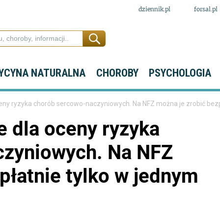
dziennik.pl
forsal.pl
YCYNA NATURALNA
CHOROBY
PSYCHOLOGIA
eny ryzyka chorób sercowo-naczyniowych. Na NFZ można je zrobić bezp
e dla oceny ryzyka
czyniowych. Na NFZ
płatnie tylko w jednym