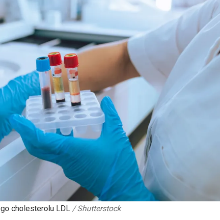
ego cholesterolu LDL
/
Shutterstock