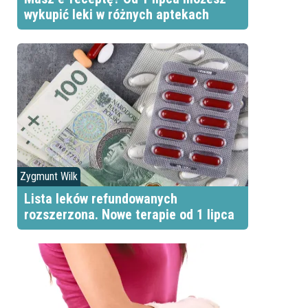
wykupić leki w różnych aptekach
Zygmunt Wilk
Lista leków refundowanych
rozszerzona. Nowe terapie od 1 lipca