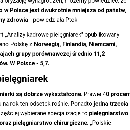
aloryzację wynagrodzeń, możemy powiedzieć, że
go w Polsce jest dwukrotnie mniejsza od państw,
ony zdrowia
- powiedziała Ptok.
t „Analizy kadrowe pielęgniarek" opublikowany
ano Polskę z
Norwegią, Finlandią, Niemcami,
krajach grupy porównawczej średnio 11,2
ów. W Polsce - 5,7.
ielęgniarek
gniarki są dobrze wykształcone
. Prawie 4
0 procen
ku na rok ten odsetek rośnie. Ponadto
jedna trzecia
częściej wybierane specjalizacje to
pielęgniarstwo
 oraz pielęgniarstwo chirurgiczne.
„Polskie