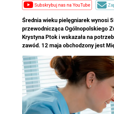
Subskrybuj nas na YouTube
Za
Średnia wieku pielęgniarek wynosi 55
przewodnicząca Ogólnopolskiego Z
Krystyna Ptok i wskazała na potrzebę
zawód. 12 maja obchodzony jest Mię