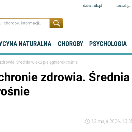
dziennik.pl
forsal.pl
YCYNA NATURALNA
CHOROBY
PSYCHOLOGIA
drowia. Średnia wieku pielęgniarek rośnie
chronie zdrowia. Średnia
rośnie
12 maja 2026, 13:3