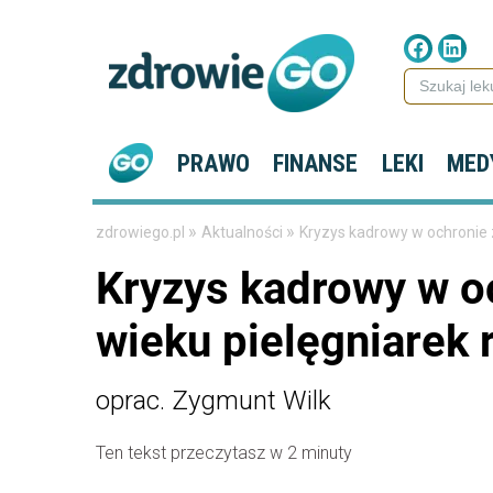
PRAWO
FINANSE
LEKI
MED
»
»
zdrowiego.pl
Aktualności
Kryzys kadrowy w ochronie z
Kryzys kadrowy w o
wieku pielęgniarek 
oprac. Zygmunt Wilk
Ten tekst przeczytasz w 2 minuty