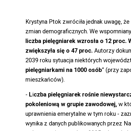
Krystyna Ptok zwróciła jednak uwagę, że 
zmian demograficznych. We wspomniany
liczba pielęgniarek wzrosła o 12 proc
zwiększyła się o 47 proc.
Autorzy dokume
2039 roku sytuacja niektórych wojewódz
pielęgniarkami na 1000 osób
” (przy za
mieszkańców).
-
L
i
czba pielęgniarek rośnie niewystarc
pokoleniową w grupie zawodowej,
w któ
uprawnienia emerytalne w tym roku - zaz
wynika z danych publikowanych przez Nac