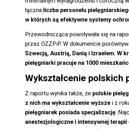
minimalnym wynagrodzeniu i coroczną w
łączna
liczba personelu pielęgniarskie
w których są efektywne systemy ochr
Przewodnicząca powoływała się na rapor
przez OZZPiP. W dokumencie porównyw
Szwecją, Austrią, Danią i Izraelem. W 
pielęgniarki pracuje na 1000 mieszkańc
Wykształcenie polskich p
Z raportu wynika także, że
polskie pielę
z nich ma wykształcenie wyższe
i z ro
pielęgniarek posiada specjalizację
. Naj
anestezjologiczne i intensywnej terapii