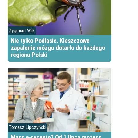
Zygmunt Wilk
Nie tylko Podlasie. Kleszczowe
zapalenie mózgu dotarło do każdego
regionu Polski
Tomasz Lipczyński
Masz e-receptę? Od 1 lipca możesz