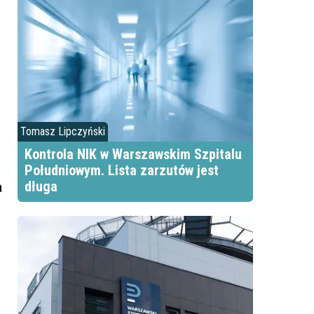
Tomasz Lipczyński
Kontrola NIK w Warszawskim Szpitalu
Południowym. Lista zarzutów jest
długa
a