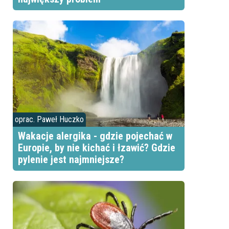
oprac. Paweł Huczko
Wakacje alergika - gdzie pojechać w
Europie, by nie kichać i łzawić? Gdzie
pylenie jest najmniejsze?