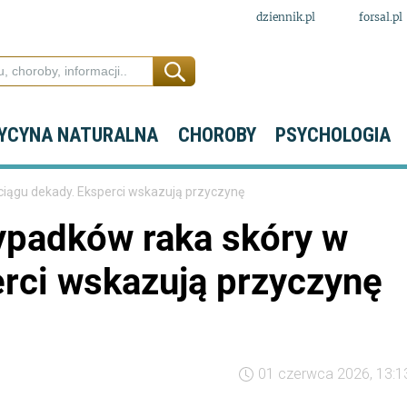
dziennik.pl
forsal.pl
YCYNA NATURALNA
CHOROBY
PSYCHOLOGIA
ciągu dekady. Eksperci wskazują przyczynę
ypadków raka skóry w
erci wskazują przyczynę
01 czerwca 2026, 13:1