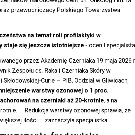
Czerniaków Narodowego Centrum Onkologii im. M.
oraz przewodniczący Polskiego Towarzystwa
zeństwa na temat roli profilaktyki w
 staje się jeszcze istotniejsze
- ocenił specjalista
wanego przez Akademię Czerniaka 19 maja 2026 r
wnik Zespołu ds. Raka i Czerniaka Skóry w
i Skłodowskiej-Curie – PIB, Oddział w Gliwicach,
niejszenie warstwy ozonowej o 1 proc.
achorowań na czerniaki aż 20-krotnie
, a na
rotnie. – Redukcja warstwy ozonowej sprawia, że
ększej ilości – zaznaczyła specjalistka.