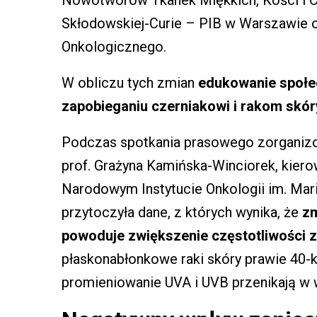
Nowotworów Tkanek Miękkich, Kości i 
Skłodowskiej-Curie – PIB w Warszawie 
Onkologicznego.
W obliczu tych zmian
edukowanie społec
zapobieganiu czerniakowi i rakom skóry
Podczas spotkania prasowego zorganizo
prof. Grażyna Kamińska-Winciorek, kiero
Narodowym Instytucie Onkologii im. Mari
przytoczyła dane, z których wynika, że
zm
powoduje zwiększenie częstotliwości z
płaskonabłonkowe raki skóry prawie 40-k
promieniowanie UVA i UVB przenikają w wi