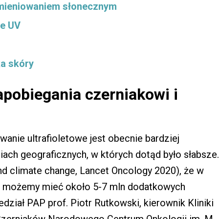
omieniowaniem słonecznym
ie UV
ka skóry
zapobiegania czerniakowi i
anie ultrafioletowe jest obecnie bardziej
ach geograficznych, w których dotąd było słabsze.
and climate change, Lancet Oncology 2020), że w
ch możemy mieć około 5-7 mln dodatkowych
iał PAP prof. Piotr Rutkowski, kierownik Kliniki