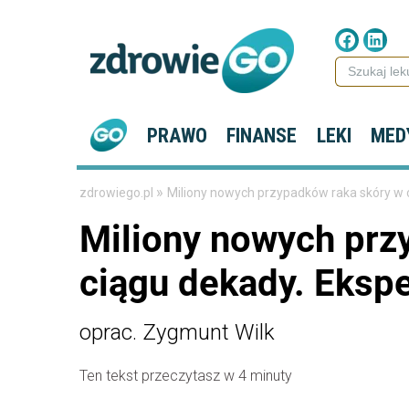
PRAWO
FINANSE
LEKI
MED
»
zdrowiego.pl
Miliony nowych przypadków raka skóry w 
Miliony nowych prz
ciągu dekady. Eksp
oprac. Zygmunt Wilk
Ten tekst przeczytasz w 4 minuty