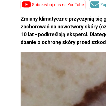
Subskrybuj nas na YouTube
Za
Zmiany klimatyczne przyczynią się 
zachorowań na nowotwory skóry (czer
10 lat - podkreślają eksperci. Dlat
dbanie o ochronę skóry przed szkod