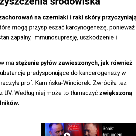
zyszczenia środowiska
achorowań na czerniaki i raki skóry przyczyniaj
które mogą przyspieszać karcynogenezę, ponieważ
stan zapalny, immunosupresję, uszkodzenie i
ływ ma
stężenie pyłów zawieszonych, jak również
ubstancje predysponujące do kancerogenezy w
aczyła prof. Kamińska-Winciorek. Zwróciła też
z UV. Według niej może to tłumaczyć
zwiększoną
lników.